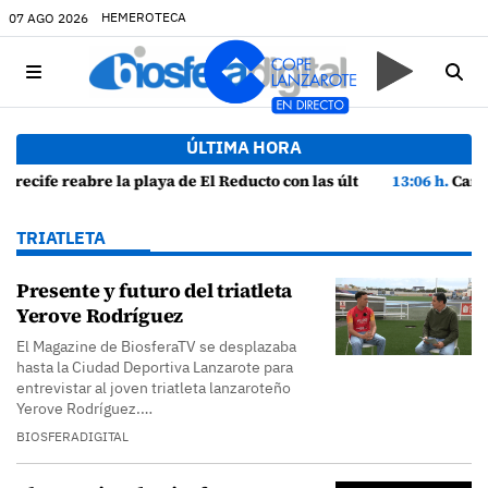
HEMEROTECA
07 AGO 2026
ÚLTIMA HORA
analíticas mostrando "una buena calidad de las aguas para el baño"
13:06 h.
Canarias lidera el crecimiento económico y consolida su r
TRIATLETA
Presente y futuro del triatleta
Yerove Rodríguez
El Magazine de BiosferaTV se desplazaba
hasta la Ciudad Deportiva Lanzarote para
entrevistar al joven triatleta lanzaroteño
Yerove Rodríguez.…
BIOSFERADIGITAL