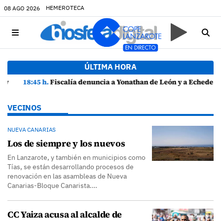
HEMEROTECA
08 AGO 2026
ÚLTIMA HORA
18:45 h.
Fiscalía denuncia a Yonathan de León y a Echedey Eugenio por presuntas anomalías en contratos festivos
VECINOS
NUEVA CANARIAS
Los de siempre y los nuevos
En Lanzarote, y también en municipios como
Tías, se están desarrollando procesos de
renovación en las asambleas de Nueva
Canarias-Bloque Canarista.…
CC Yaiza acusa al alcalde de