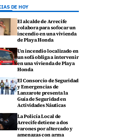
CIAS DE HOY
El alcalde de Arrecife
colabora para sofocar un
incendio en una vivienda
de Playa Honda
Un incendio localizado en
un sofá obliga a intervenir
en una vivienda de Playa
Honda
El Consorcio de Seguridad
y Emergencias de
Lanzarote presenta la
Guía de Seguridad en
Actividades Náuticas
La Policía Local de
Arrecife detiene a dos
varones por altercado y
amenazas con arma