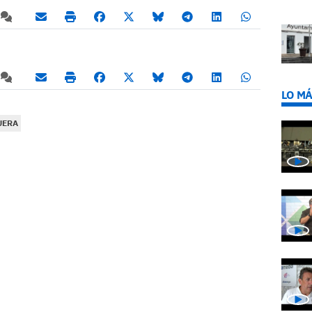
LO MÁ
UERA