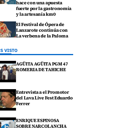
hace con una apuesta
fuerte por la gastronomía
y la artesanía km0
El Festival de Ópera de
Lanzarote continúa con
La verbena de la Paloma
S VISTO
AGÜITA AGÜITA PGM 47
ROMERIA DE TAHICHE
Entrevista a el Promotor
del Lava Live Fest Eduardo
Ferrer
ENRIQUE ESPINOSA
SOBRE NARCOLANCHA