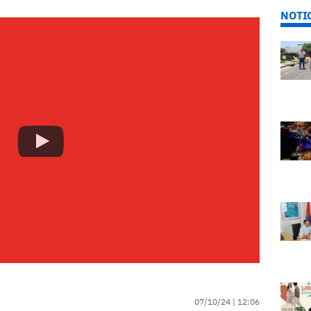
NOTI
07/10/24 |
12:06