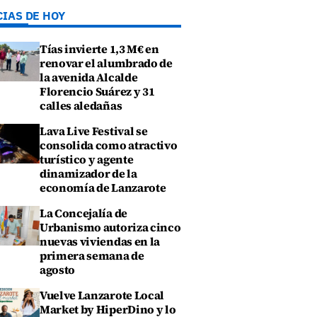
CIAS DE HOY
Tías invierte 1,3 M€ en
renovar el alumbrado de
la avenida Alcalde
Florencio Suárez y 31
calles aledañas
Lava Live Festival se
consolida como atractivo
turístico y agente
dinamizador de la
economía de Lanzarote
La Concejalía de
Urbanismo autoriza cinco
nuevas viviendas en la
primera semana de
agosto
Vuelve Lanzarote Local
Market by HiperDino y lo