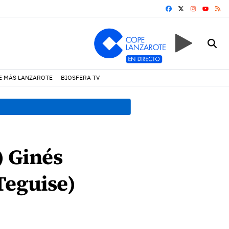
FACEBOOK
X
INSTAGRA
RS
YOUTUB
E MÁS LANZAROTE
BIOSFERA TV
13:20 h.
Lava Live Festival
) Ginés
Teguise)