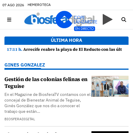
HEMEROTECA
07 AGO 2026
ÚLTIMA HORA
17:11 h.
Arrecife reabre la playa de El Reducto con las últimas analíticas mostrando "una buena calidad de las aguas para el baño"
GINES GONZALEZ
Gestión de las colonias felinas en
Teguise
En el Magazine de BiosferaTV contamos con el
concejal de Bienestar Animal de Teguise,
Ginés González que nos dio a conocer el
trabajo que están…
BIOSFERADIGITAL