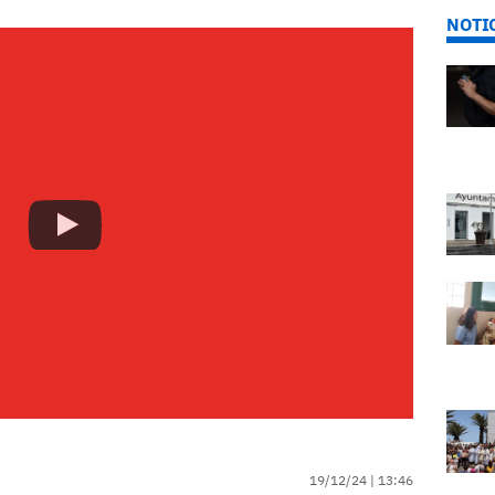
NOTI
19/12/24 |
13:46