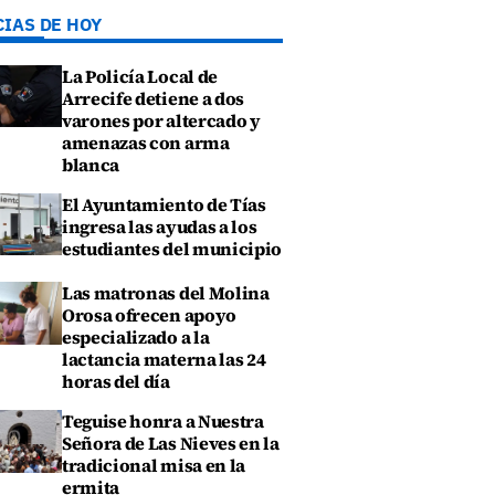
CIAS DE HOY
La Policía Local de
Arrecife detiene a dos
varones por altercado y
amenazas con arma
blanca
El Ayuntamiento de Tías
ingresa las ayudas a los
estudiantes del municipio
Las matronas del Molina
Orosa ofrecen apoyo
especializado a la
lactancia materna las 24
horas del día
Teguise honra a Nuestra
Señora de Las Nieves en la
tradicional misa en la
ermita