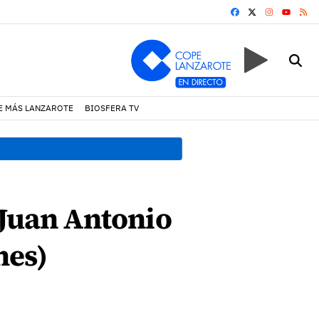
FACEBOOK
X
INSTAGRA
RS
YOUTUB
E MÁS LANZAROTE
BIOSFERA TV
12:28 h.
El Ayuntamiento de
 Juan Antonio
hes)