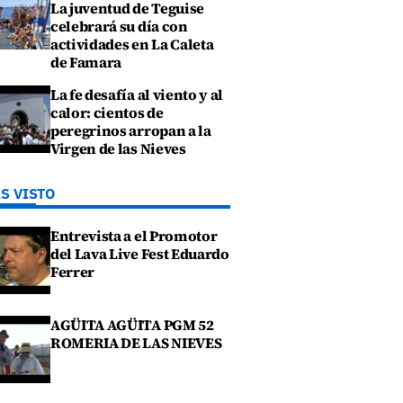
La juventud de Teguise
celebrará su día con
actividades en La Caleta
de Famara
La fe desafía al viento y al
calor: cientos de
peregrinos arropan a la
Virgen de las Nieves
S VISTO
Entrevista a el Promotor
del Lava Live Fest Eduardo
Ferrer
AGÜITA AGÜITA PGM 52
ROMERIA DE LAS NIEVES