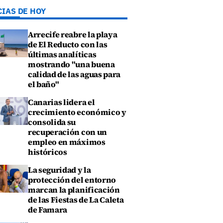
CIAS DE HOY
Arrecife reabre la playa
de El Reducto con las
últimas analíticas
mostrando "una buena
calidad de las aguas para
el baño"
Canarias lidera el
crecimiento económico y
consolida su
recuperación con un
empleo en máximos
históricos
La seguridad y la
protección del entorno
marcan la planificación
de las Fiestas de La Caleta
de Famara