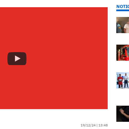
NOTI
19/12/24 |
13:48