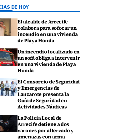
CIAS DE HOY
El alcalde de Arrecife
colabora para sofocar un
incendio en una vivienda
de Playa Honda
Un incendio localizado en
un sofá obliga a intervenir
en una vivienda de Playa
Honda
El Consorcio de Seguridad
y Emergencias de
Lanzarote presenta la
Guía de Seguridad en
Actividades Náuticas
La Policía Local de
Arrecife detiene a dos
varones por altercado y
amenazas con arma