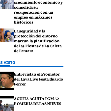
crecimiento económico y
consolida su
recuperación con un
empleo en máximos
históricos
La seguridad y la
protección del entorno
marcan la planificación
de las Fiestas de La Caleta
de Famara
S VISTO
Entrevista a el Promotor
del Lava Live Fest Eduardo
Ferrer
AGÜITA AGÜITA PGM 52
ROMERIA DE LAS NIEVES