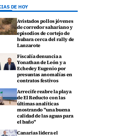
CIAS DE HOY
Avistados pollos jóvenes
de corredor sahariano y
episodios de cortejo de
hubara cerca del rally de
Lanzarote
Fiscalía denuncia a
Yonathan de León y a
Echedey Eugenio por
presuntas anomalías en
contratos festivos
Arrecife reabre la playa
de El Reducto con las
últimas analíticas
mostrando "una buena
calidad de las aguas para
el baño"
Canarias lidera el