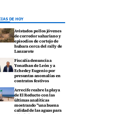
CIAS DE HOY
Avistados pollos jóvenes
de corredor sahariano y
episodios de cortejo de
hubara cerca del rally de
Lanzarote
Fiscalía denuncia a
Yonathan de León y a
Echedey Eugenio por
presuntas anomalías en
contratos festivos
Arrecife reabre la playa
de El Reducto con las
últimas analíticas
mostrando "una buena
calidad de las aguas para