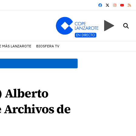
FACEBOOK
X
INSTAGRA
RS
YOUTUB
E MÁS LANZAROTE
BIOSFERA TV
18:45 h.
Fiscalía denuncia 
) Alberto
e Archivos de