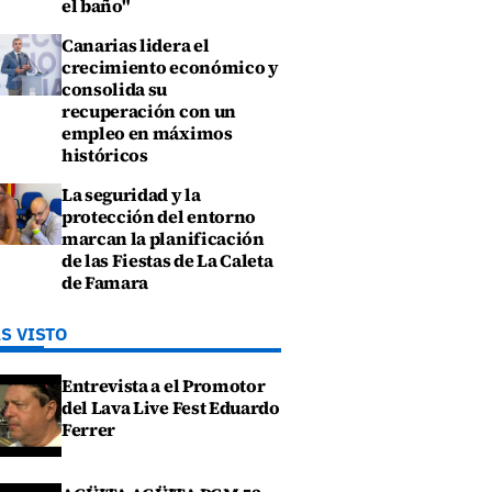
el baño"
Canarias lidera el
crecimiento económico y
consolida su
recuperación con un
empleo en máximos
históricos
La seguridad y la
protección del entorno
marcan la planificación
de las Fiestas de La Caleta
de Famara
S VISTO
Entrevista a el Promotor
del Lava Live Fest Eduardo
Ferrer