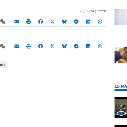
29/11/24 |
12:28
UISE
LO MÁ