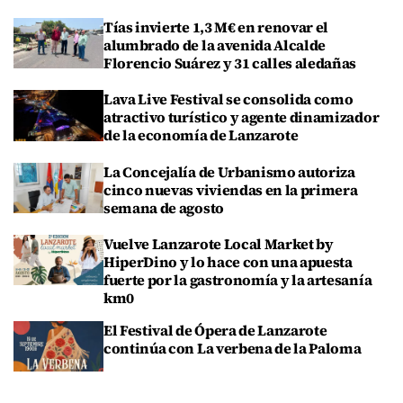
Tías invierte 1,3 M€ en renovar el
alumbrado de la avenida Alcalde
Florencio Suárez y 31 calles aledañas
Lava Live Festival se consolida como
atractivo turístico y agente dinamizador
de la economía de Lanzarote
La Concejalía de Urbanismo autoriza
cinco nuevas viviendas en la primera
semana de agosto
Vuelve Lanzarote Local Market by
HiperDino y lo hace con una apuesta
fuerte por la gastronomía y la artesanía
km0
El Festival de Ópera de Lanzarote
continúa con La verbena de la Paloma