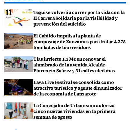
Teguise volverá a correr por la vida con la
II Carrera Solidaria por la visibilidad y
prevención del suicidio
El Cabildo impulsa la planta de
compostaje de Zonzamas para tratar 4.375
toneladas de biorresiduos
Tías invierte 1,3 M€ en renovar el
alumbrado de la avenida Alcalde
Florencio Suárez y 31 calles aledañas
Lava Live Festival se consolida como
atractivo turístico y agente dinamizador
de la economía de Lanzarote
La Concejalía de Urbanismo autoriza
cinco nuevas viviendas en la primera
semana de agosto