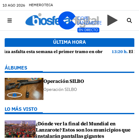
HEMEROTECA
10 AGO 2026
ÚLTIMA HORA
tramo en obras de la Avenida Papagayo con 65 nuevas plazas de aparcamiento
13:20 h.
El Bebedero reescribe la historia más a
ÁLBUMES
Operación SILBO
Operación SILBO
LO MÁS VISTO
¿Dónde ver la final del Mundial en
Lanzarote? Estos son los municipios que
instalarán pantallas gigantes