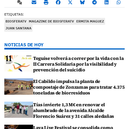
ETIQUETAS:
BIOSFERATV
MAGAZINE DE BIOSFERATV
ERMITA MAGUEZ
JUAN SANTANA
NOTICIAS DE HOY
Teguise volverá a correr por la vida con la
II Carrera Solidaria por la visibilidad y
prevención del suicidio
El Cabildo impulsa la planta de
compostaje de Zonzamas para tratar 4.375
toneladas de biorresiduos
Tías invierte 1,3 M€ en renovar el
alumbrado de la avenida Alcalde
Florencio Suárez y 31 calles aledañas
Lava Live Festival se consolida como