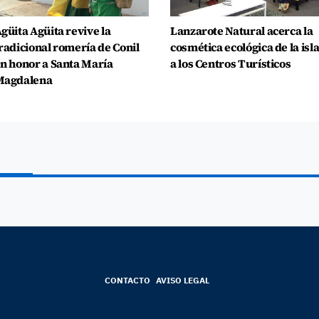
güita Agüita revive la
Lanzarote Natural acerca la
radicional romería de Conil
cosmética ecológica de la isl
n honor a Santa María
a los Centros Turísticos
Magdalena
CONTACTO
AVISO LEGAL