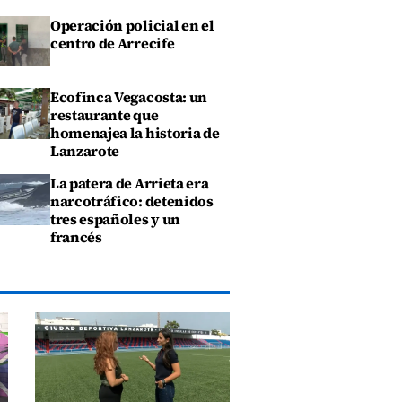
Operación policial en el
centro de Arrecife
Ecofinca Vegacosta: un
restaurante que
homenajea la historia de
Lanzarote
La patera de Arrieta era
narcotráfico: detenidos
tres españoles y un
francés