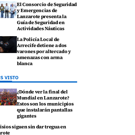
El Consorcio de Seguridad
y Emergencias de
Lanzarote presenta la
Guía de Seguridad en
Actividades Náuticas
La Policía Local de
Arrecife detiene a dos
varones por altercado y
amenazas con arma
blanca
S VISTO
¿Dónde ver la final del
Mundial en Lanzarote?
Estos son los municipios
que instalarán pantallas
gigantes
isios siguen sin dar tregua en
rote