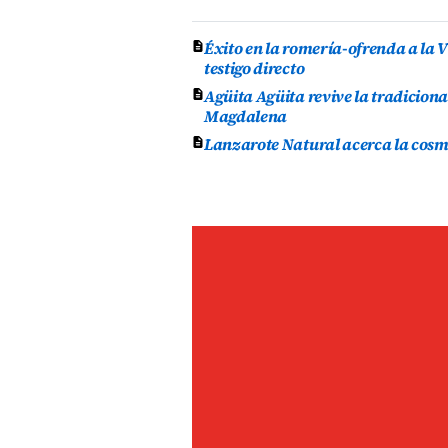
Éxito en la romería-ofrenda a la V
testigo directo
Agüita Agüita revive la tradicion
Magdalena
Lanzarote Natural acerca la cosmét