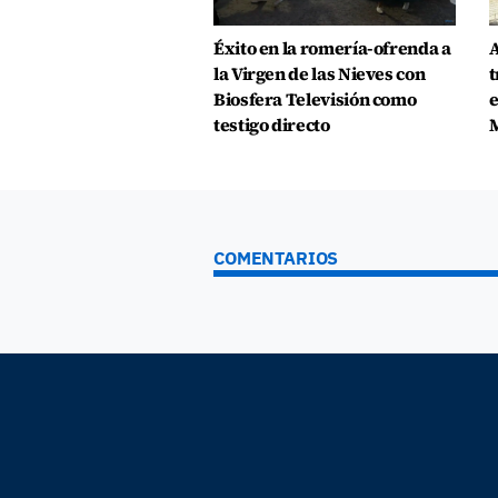
Éxito en la romería-ofrenda a
A
la Virgen de las Nieves con
t
Biosfera Televisión como
e
testigo directo
COMENTARIOS