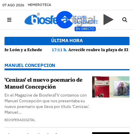
HEMEROTECA
07 AGO 2026
ÚLTIMA HORA
vos
17:11 h.
Arrecife reabre la playa de El Reducto con las últimas analíticas mostrando "una buena calidad de las aguas para el baño"
MANUEL CONCEPCION
'Cenizas' el nuevo poemario de
Manuel Concepción
En el Magazine de BiosferaTV contamos con
Manuel Concepción que nos presentaba su
nuevo poemario que lleva por título 'Cenizas'.
Manuel…
BIOSFERADIGITAL