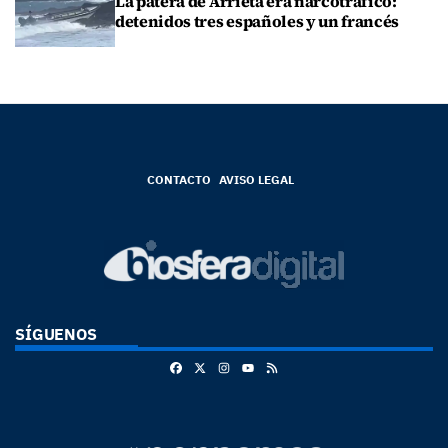
La patera de Arrieta era narcotráfico:
detenidos tres españoles y un francés
CONTACTO
AVISO LEGAL
SÍGUENOS
Facebook
X
Instagram
RSS
Youtube