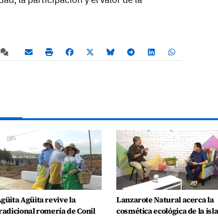
güita Agüita revive la
Lanzarote Natural acerca la
radicional romería de Conil
cosmética ecológica de la isl