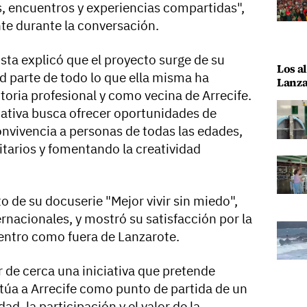
s, encuentros y experiencias compartidas",
nte durante la conversación.
tista explicó que el proyecto surge de su
Los al
d parte de todo lo que ella misma ha
Lanza
ctoria profesional y como vecina de Arrecife.
iativa busca ofrecer oportunidades de
onvivencia a personas de todas las edades,
itarios y fomentando la creatividad
 de su docuserie "Mejor vivir sin miedo",
rnacionales, y mostró su satisfacción por la
entro como fuera de Lanzarote.
 de cerca una iniciativa que pretende
itúa a Arrecife como punto de partida de un
ad, la participación y el valor de la