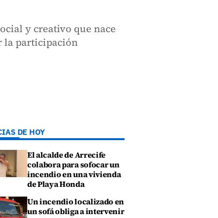
ocial y creativo que nace
r la participación
CIAS DE HOY
El alcalde de Arrecife
colabora para sofocar un
incendio en una vivienda
de Playa Honda
Un incendio localizado en
un sofá obliga a intervenir