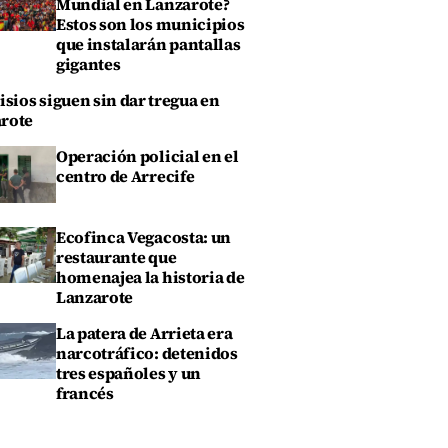
Mundial en Lanzarote?
Estos son los municipios
que instalarán pantallas
gigantes
isios siguen sin dar tregua en
rote
Operación policial en el
centro de Arrecife
Ecofinca Vegacosta: un
restaurante que
homenajea la historia de
Lanzarote
La patera de Arrieta era
narcotráfico: detenidos
tres españoles y un
francés