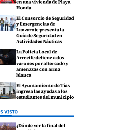
en una vivienda de Playa
Honda
El Consorcio de Seguridad
y Emergencias de
Lanzarote presenta la
Guía de Seguridad en
Actividades Náuticas
La Policía Local de
Arrecife detiene a dos
varones por altercado y
amenazas con arma
blanca
El Ayuntamiento de Tías
ingresa las ayudas a los
estudiantes del municipio
S VISTO
¿Dónde ver la final del