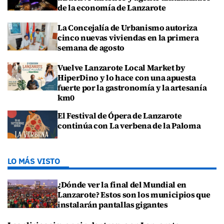
de la economía de Lanzarote
La Concejalía de Urbanismo autoriza
cinco nuevas viviendas en la primera
semana de agosto
Vuelve Lanzarote Local Market by
HiperDino y lo hace con una apuesta
fuerte por la gastronomía y la artesanía
km0
El Festival de Ópera de Lanzarote
continúa con La verbena de la Paloma
LO MÁS VISTO
¿Dónde ver la final del Mundial en
Lanzarote? Estos son los municipios que
instalarán pantallas gigantes