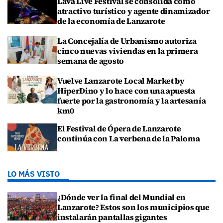
Lava Live Festival se consolida como
atractivo turístico y agente dinamizador
de la economía de Lanzarote
La Concejalía de Urbanismo autoriza
cinco nuevas viviendas en la primera
semana de agosto
Vuelve Lanzarote Local Market by
HiperDino y lo hace con una apuesta
fuerte por la gastronomía y la artesanía
km0
El Festival de Ópera de Lanzarote
continúa con La verbena de la Paloma
LO MÁS VISTO
¿Dónde ver la final del Mundial en
Lanzarote? Estos son los municipios que
instalarán pantallas gigantes