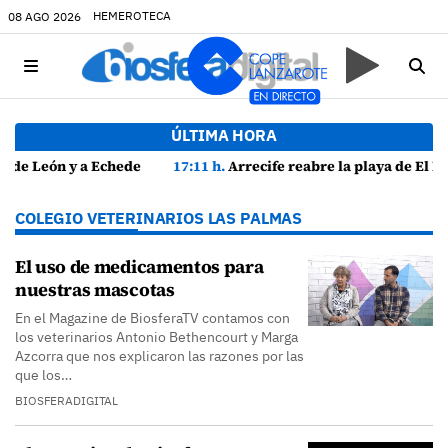
HEMEROTECA
08 AGO 2026
ÚLTIMA HORA
vos
17:11 h.
Arrecife reabre la playa de El Reducto con las últimas analíticas mostrando "una buena calidad de las aguas para el baño"
COLEGIO VETERINARIOS LAS PALMAS
El uso de medicamentos para
nuestras mascotas
En el Magazine de BiosferaTV contamos con
los veterinarios Antonio Bethencourt y Marga
Azcorra que nos explicaron las razones por las
que los…
BIOSFERADIGITAL