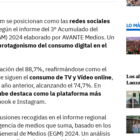
m se posicionan como las
redes sociales
LO MÁ
según el informe del 3º Acumulado del
EGM) 2024 elaborado por AVANTE Medios. Un
protagonismo del consumo digital en el
ración del 88,7%, reafirmándose como el
Los al
Le siguen el
consumo de TV y Vídeo online
,
Lanza
 año anterior, alcanzando el 74,7%. En
ube destaca como la plataforma más
ebook e Instagram.
usiones recogidas en el informe regional
agencia de medios que suma, basado en los
 General de Medios (EGM) 2024. Un análisis