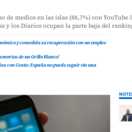
o de medios en las islas (88,7%) con YouTube l
as y los Diarios ocupan la parte baja del rankin
onómico y consolida su recuperación con un empleo
 Memorias de un Grillo Blanco’
riza con Ceuta: España no puede seguir sin una
NOTI