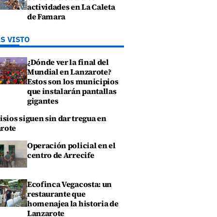
actividades en La Caleta
de Famara
S VISTO
¿Dónde ver la final del
Mundial en Lanzarote?
Estos son los municipios
que instalarán pantallas
gigantes
isios siguen sin dar tregua en
rote
Operación policial en el
centro de Arrecife
Ecofinca Vegacosta: un
restaurante que
homenajea la historia de
Lanzarote