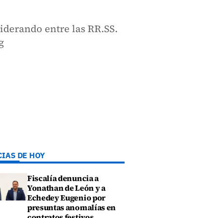
iderando entre las RR.SS.
g
CIAS DE HOY
Fiscalía denuncia a
Yonathan de León y a
Echedey Eugenio por
presuntas anomalías en
contratos festivos