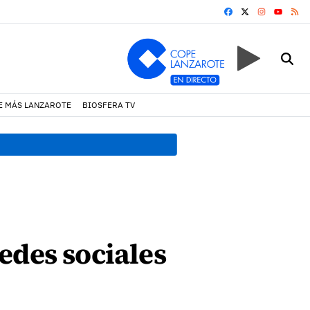
FACEBOOK
X
INSTAGRA
RS
YOUTUB
E MÁS LANZAROTE
BIOSFERA TV
17:11 h.
Arrecife reabre la p
edes sociales