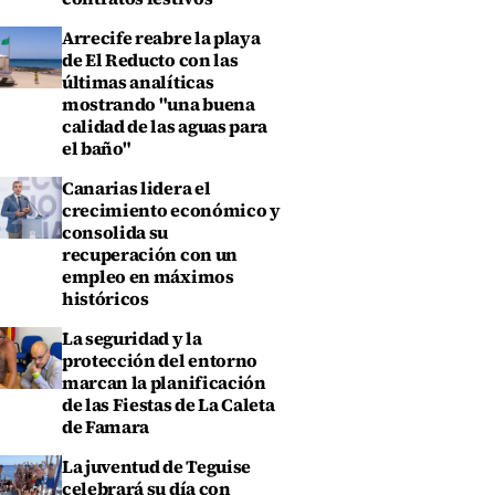
Arrecife reabre la playa
de El Reducto con las
últimas analíticas
mostrando "una buena
calidad de las aguas para
el baño"
Canarias lidera el
crecimiento económico y
consolida su
recuperación con un
empleo en máximos
históricos
La seguridad y la
protección del entorno
marcan la planificación
de las Fiestas de La Caleta
de Famara
La juventud de Teguise
celebrará su día con