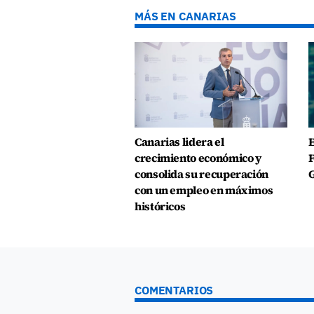
MÁS EN CANARIAS
Canarias lidera el
E
crecimiento económico y
F
consolida su recuperación
G
con un empleo en máximos
históricos
COMENTARIOS