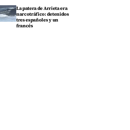
La patera de Arrieta era
narcotráfico: detenidos
tres españoles y un
francés