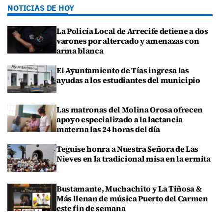
NOTICIAS DE HOY
La Policía Local de Arrecife detiene a dos
varones por altercado y amenazas con
arma blanca
El Ayuntamiento de Tías ingresa las
ayudas a los estudiantes del municipio
Las matronas del Molina Orosa ofrecen
apoyo especializado a la lactancia
materna las 24 horas del día
Teguise honra a Nuestra Señora de Las
Nieves en la tradicional misa en la ermita
Bustamante, Muchachito y La Tiñosa &
Más llenan de música Puerto del Carmen
este fin de semana