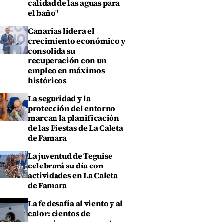
calidad de las aguas para
el baño"
Canarias lidera el
crecimiento económico y
consolida su
recuperación con un
empleo en máximos
históricos
La seguridad y la
protección del entorno
marcan la planificación
de las Fiestas de La Caleta
de Famara
La juventud de Teguise
celebrará su día con
actividades en La Caleta
de Famara
La fe desafía al viento y al
calor: cientos de