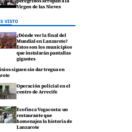
peregrinos arropan a la
Virgen de las Nieves
S VISTO
¿Dónde ver la final del
Mundial en Lanzarote?
Estos son los municipios
que instalarán pantallas
gigantes
isios siguen sin dar tregua en
rote
Operación policial en el
centro de Arrecife
Ecofinca Vegacosta: un
restaurante que
homenajea la historia de
Lanzarote