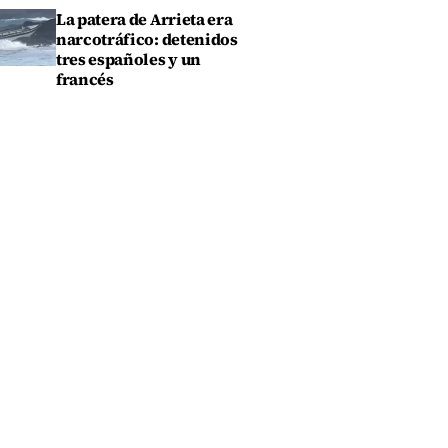
La patera de Arrieta era
narcotráfico: detenidos
tres españoles y un
francés