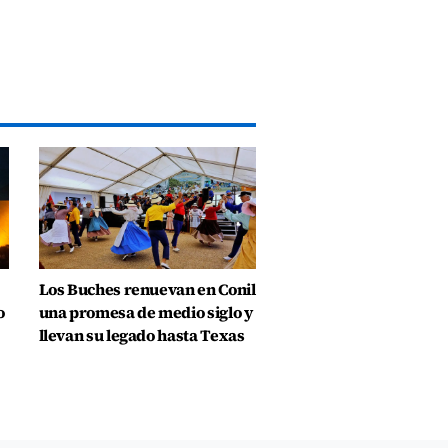
Los Buches renuevan en Conil
o
una promesa de medio siglo y
llevan su legado hasta Texas