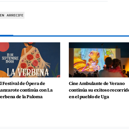
EN
ARRECIFE
l Festival de Ópera de
Cine Ambulante de Verano
anzarote continúa con La
continúa su exitoso recorrid
erbena de la Paloma
en el pueblo de Uga