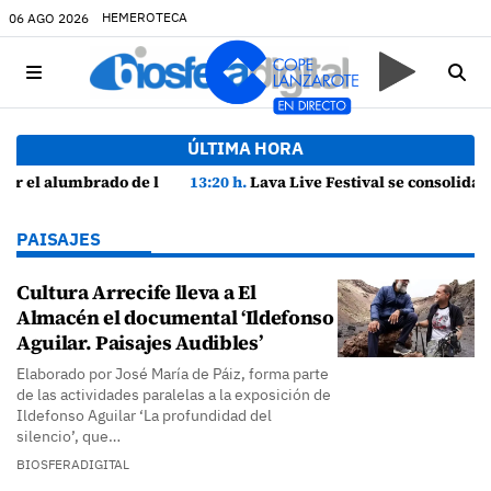
HEMEROTECA
06 AGO 2026
ÚLTIMA HORA
añas
13:20 h.
Lava Live Festival se consolida como atractivo turístico y agente dinamizador de la economía de Lanzarote
PAISAJES
Cultura Arrecife lleva a El
Almacén el documental ‘Ildefonso
Aguilar. Paisajes Audibles’
Elaborado por José María de Páiz, forma parte
de las actividades paralelas a la exposición de
Ildefonso Aguilar ‘La profundidad del
silencio’, que…
BIOSFERADIGITAL