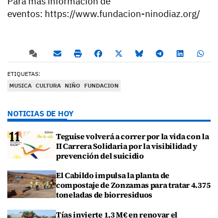
Para más información de
eventos: https://www.fundacion-ninodiaz.org/
ETIQUETAS:
MUSICA
CULTURA
NIÑO
FUNDACION
NOTICIAS DE HOY
Teguise volverá a correr por la vida con la
II Carrera Solidaria por la visibilidad y
prevención del suicidio
El Cabildo impulsa la planta de
compostaje de Zonzamas para tratar 4.375
toneladas de biorresiduos
Tías invierte 1,3 M€ en renovar el