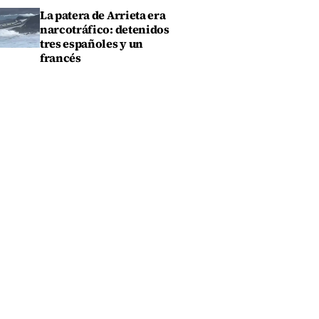
La patera de Arrieta era
narcotráfico: detenidos
tres españoles y un
francés