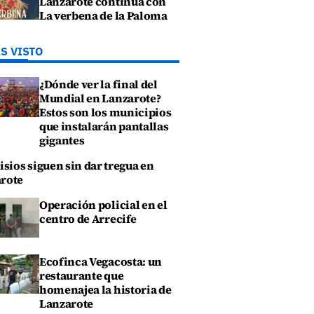
Lanzarote continúa con
La verbena de la Paloma
S VISTO
¿Dónde ver la final del
Mundial en Lanzarote?
Estos son los municipios
que instalarán pantallas
gigantes
isios siguen sin dar tregua en
rote
Operación policial en el
centro de Arrecife
Ecofinca Vegacosta: un
restaurante que
homenajea la historia de
Lanzarote