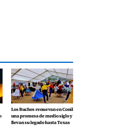
Los Buches renuevan en Conil
o
una promesa de medio siglo y
llevan su legado hasta Texas