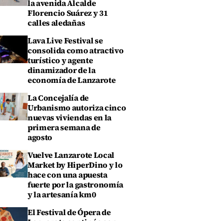
la avenida Alcalde
Florencio Suárez y 31
calles aledañas
Lava Live Festival se
consolida como atractivo
turístico y agente
dinamizador de la
economía de Lanzarote
La Concejalía de
Urbanismo autoriza cinco
nuevas viviendas en la
primera semana de
agosto
Vuelve Lanzarote Local
Market by HiperDino y lo
hace con una apuesta
fuerte por la gastronomía
y la artesanía km0
El Festival de Ópera de