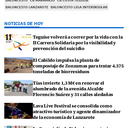
BALONCESTO
CB MARAMAJO
CB COSTA TEGUISE
BALONCESTO LANZAROTE
BALONCESTO LIGA INTERINSULAR
NOTICIAS DE HOY
Teguise volverá a correr por la vida con la
II Carrera Solidaria por la visibilidad y
prevención del suicidio
El Cabildo impulsa la planta de
compostaje de Zonzamas para tratar 4.375
toneladas de biorresiduos
Tías invierte 1,3 M€ en renovar el
alumbrado de la avenida Alcalde
Florencio Suárez y 31 calles aledañas
Lava Live Festival se consolida como
atractivo turístico y agente dinamizador
de la economía de Lanzarote