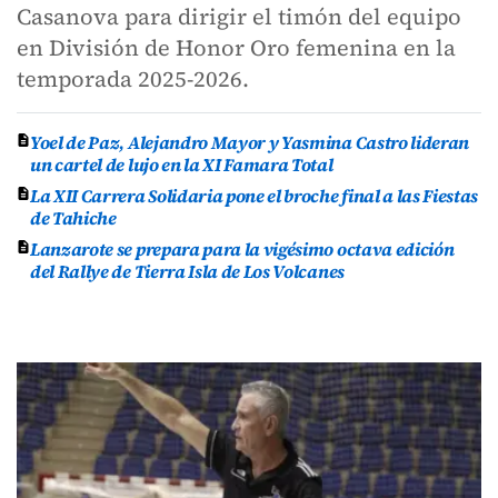
Casanova para dirigir el timón del equipo
en División de Honor Oro femenina en la
temporada 2025-2026.
Yoel de Paz, Alejandro Mayor y Yasmina Castro lideran
un cartel de lujo en la XI Famara Total
La XII Carrera Solidaria pone el broche final a las Fiestas
de Tahiche
Lanzarote se prepara para la vigésimo octava edición
del Rallye de Tierra Isla de Los Volcanes