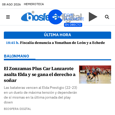
HEMEROTECA
08 AGO 2026
ÚLTIMA HORA
18:45 h.
Fiscalía denuncia a Yonathan de León y a Echedey Eugenio por presuntas anomalías en contratos festivos
BALONMANO
El Zonzamas Plus Car Lanzarote
asalta Elda y se gana el derecho a
soñar
Las batateras vencen al Elda Prestigio (22-23)
en un duelo de máxima tensión y dependerán
de sí mismas en la última jornada del play
down
BIOSFERA DIGITAL