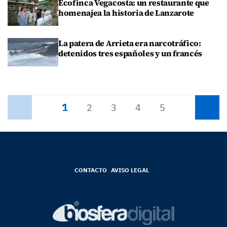
Ecofinca Vegacosta: un restaurante que
homenajea la historia de Lanzarote
La patera de Arrieta era narcotráfico:
detenidos tres españoles y un francés
1
Anterior
2
3
4
5
Siguiente
CONTACTO
AVISO LEGAL