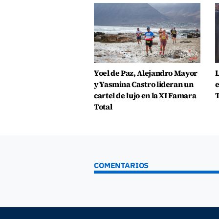
Yoel de Paz, Alejandro Mayor
L
y Yasmina Castro lideran un
e
cartel de lujo en la XI Famara
T
Total
COMENTARIOS