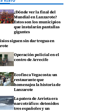
S VISTO
¿Dónde ver la final del
Mundial en Lanzarote?
Estos son los municipios
que instalarán pantallas
gigantes
isios siguen sin dar tregua en
rote
Operación policial en el
centro de Arrecife
Ecofinca Vegacosta: un
restaurante que
homenajea la historia de
Lanzarote
La patera de Arrieta era
narcotráfico: detenidos
tres españoles y un