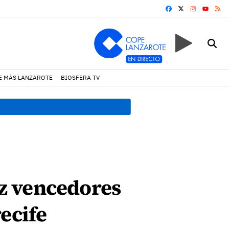
FACEBOOK
X
INSTAGRA
RS
YOUTUB
E MÁS LANZAROTE
BIOSFERA TV
19:07 h.
Un incendio locali
z vencedores
ecife