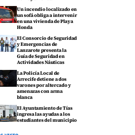
Un incendio localizado en
un sofá obliga a intervenir
en una vivienda de Playa
Honda
El Consorcio de Seguridad
y Emergencias de
Lanzarote presenta la
Guía de Seguridad en
Actividades Náuticas
La Policía Local de
Arrecife detiene a dos
varones por altercado y
amenazas con arma
blanca
El Ayuntamiento de Tías
ingresa las ayudas a los
estudiantes del municipio