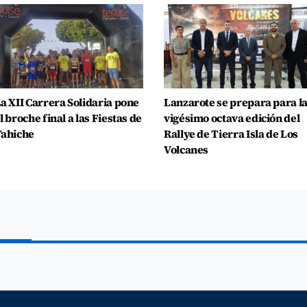
a XII Carrera Solidaria pone
Lanzarote se prepara para l
l broche final a las Fiestas de
vigésimo octava edición del
ahiche
Rallye de Tierra Isla de Los
Volcanes