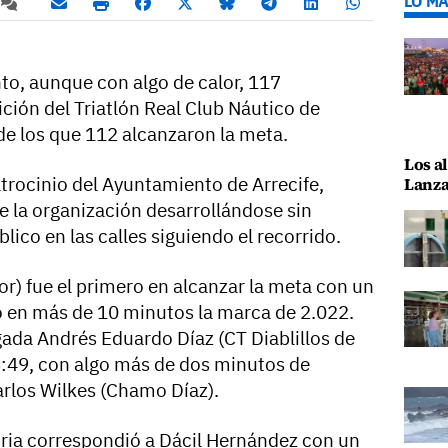
LO MÁ
nto, aunque con algo de calor, 117
ición del Triatlón Real Club Náutico de
 de los que 112 alcanzaron la meta.
Los al
trocinio del Ayuntamiento de Arrecife,
Lanza
e la organización desarrollándose sin
ico en las calles siguiendo el recorrido.
r) fue el primero en alcanzar la meta con un
 en más de 10 minutos la marca de 2.022.
egada Andrés Eduardo Díaz (CT Diablillos de
6:49, con algo más de dos minutos de
arlos Wilkes (Chamo Díaz).
toria correspondió a Dácil Hernández con un