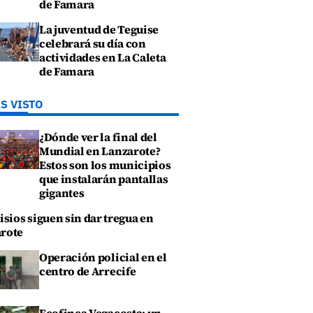
de Famara
La juventud de Teguise
celebrará su día con
actividades en La Caleta
de Famara
S VISTO
¿Dónde ver la final del
Mundial en Lanzarote?
Estos son los municipios
que instalarán pantallas
gigantes
isios siguen sin dar tregua en
rote
Operación policial en el
centro de Arrecife