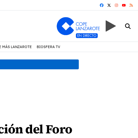
FACEBOOK
X
INSTAGRA
RS
YOUTUB
E MÁS LANZAROTE
BIOSFERA TV
17:11 h.
Arrecife reabre la p
ción del Foro