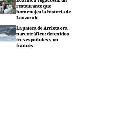
Ecofinca Vegacosta: un
restaurante que
homenajea la historia de
Lanzarote
La patera de Arrieta era
narcotráfico: detenidos
tres españoles y un
francés