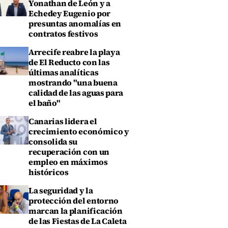
Yonathan de León y a
Echedey Eugenio por
presuntas anomalías en
contratos festivos
Arrecife reabre la playa
de El Reducto con las
últimas analíticas
mostrando "una buena
calidad de las aguas para
el baño"
Canarias lidera el
crecimiento económico y
consolida su
recuperación con un
empleo en máximos
históricos
La seguridad y la
protección del entorno
marcan la planificación
de las Fiestas de La Caleta