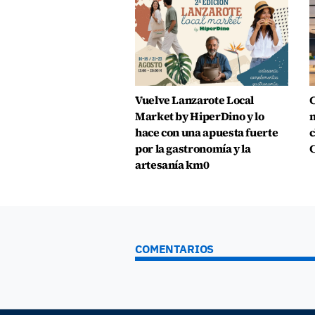
Vuelve Lanzarote Local
C
Market by HiperDino y lo
m
hace con una apuesta fuerte
c
por la gastronomía y la
C
artesanía km0
COMENTARIOS