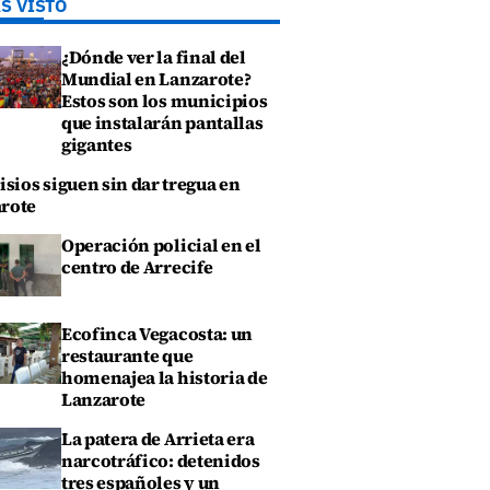
S VISTO
¿Dónde ver la final del
Mundial en Lanzarote?
Estos son los municipios
que instalarán pantallas
gigantes
isios siguen sin dar tregua en
rote
Operación policial en el
centro de Arrecife
Ecofinca Vegacosta: un
restaurante que
homenajea la historia de
Lanzarote
La patera de Arrieta era
narcotráfico: detenidos
tres españoles y un