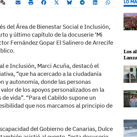
LO MÁ
és del Área de Bienestar Social e Inclusión,
rto y último capítulo de la docuserie ‘Mi
íctor Fernández Gopar El Salinero de Arrecife
úblico.
Los al
Lanza
al e Inclusión, Marci Acuña, destacó el
iativa, “que ha acercado a la ciudadanía
ión y autonomía, donde las personas
valor de los apoyos personalizados en la
 de vida”. “Para el Cabildo supone un
cesibilidad que nos marcamos al principio de
Discapacidad del Gobierno de Canarias, Dulce
también asistió al evento, “esta docuserie