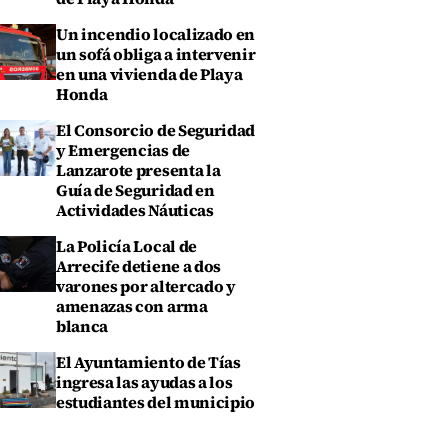
Un incendio localizado en
un sofá obliga a intervenir
en una vivienda de Playa
Honda
El Consorcio de Seguridad
y Emergencias de
Lanzarote presenta la
Guía de Seguridad en
Actividades Náuticas
La Policía Local de
Arrecife detiene a dos
varones por altercado y
amenazas con arma
blanca
El Ayuntamiento de Tías
ingresa las ayudas a los
estudiantes del municipio