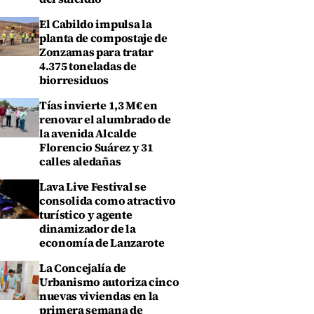
El Cabildo impulsa la
planta de compostaje de
Zonzamas para tratar
4.375 toneladas de
biorresiduos
Tías invierte 1,3 M€ en
renovar el alumbrado de
la avenida Alcalde
Florencio Suárez y 31
calles aledañas
Lava Live Festival se
consolida como atractivo
turístico y agente
dinamizador de la
economía de Lanzarote
La Concejalía de
Urbanismo autoriza cinco
nuevas viviendas en la
primera semana de