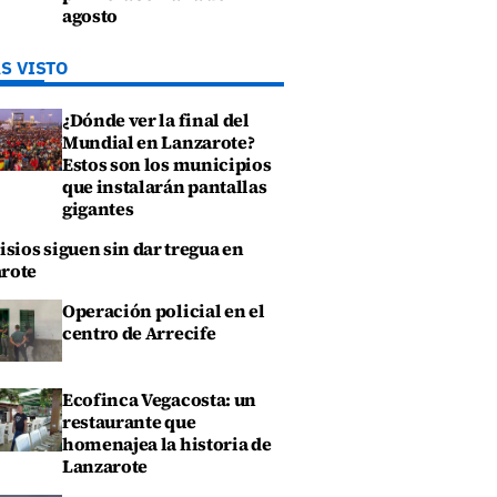
agosto
S VISTO
¿Dónde ver la final del
Mundial en Lanzarote?
Estos son los municipios
que instalarán pantallas
gigantes
isios siguen sin dar tregua en
rote
Operación policial en el
centro de Arrecife
Ecofinca Vegacosta: un
restaurante que
homenajea la historia de
Lanzarote