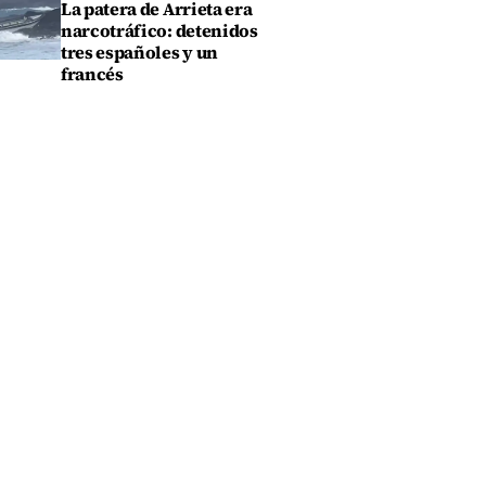
La patera de Arrieta era
narcotráfico: detenidos
tres españoles y un
francés