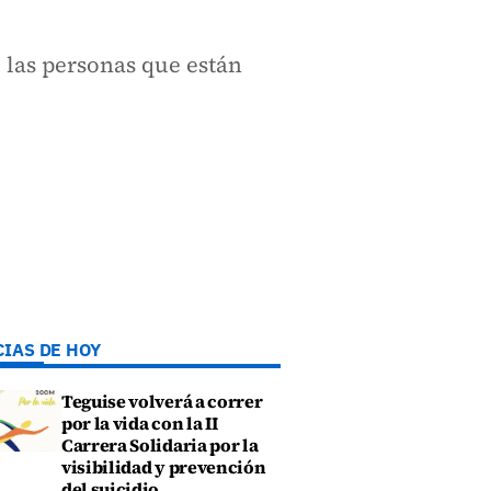
 las personas que están
CIAS DE HOY
Teguise volverá a correr
por la vida con la II
Carrera Solidaria por la
visibilidad y prevención
del suicidio