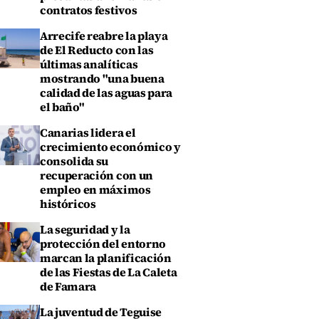
contratos festivos
Arrecife reabre la playa
de El Reducto con las
últimas analíticas
mostrando "una buena
calidad de las aguas para
el baño"
Canarias lidera el
crecimiento económico y
consolida su
recuperación con un
empleo en máximos
históricos
La seguridad y la
protección del entorno
marcan la planificación
de las Fiestas de La Caleta
de Famara
La juventud de Teguise