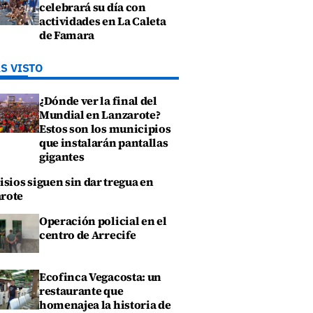
celebrará su día con
actividades en La Caleta
de Famara
S VISTO
¿Dónde ver la final del
Mundial en Lanzarote?
Estos son los municipios
que instalarán pantallas
gigantes
isios siguen sin dar tregua en
rote
Operación policial en el
centro de Arrecife
Ecofinca Vegacosta: un
restaurante que
homenajea la historia de