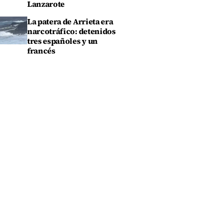
Lanzarote
La patera de Arrieta era
narcotráfico: detenidos
tres españoles y un
francés