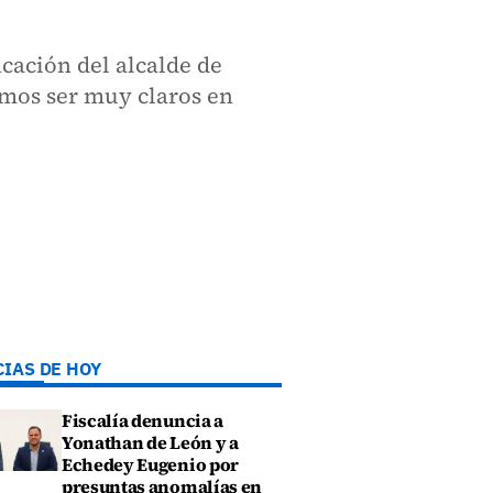
icación del alcalde de
emos ser muy claros en
CIAS DE HOY
Fiscalía denuncia a
Yonathan de León y a
Echedey Eugenio por
presuntas anomalías en