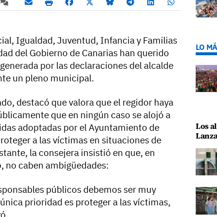
ial, Igualdad, Juventud, Infancia y Familias
LO MÁ
ldad del Gobierno de Canarias han querido
generada por las declaraciones del alcalde
nte un pleno municipal.
do, destacó que valora que el regidor haya
úblicamente que en ningún caso se alojó a
Los al
didas adoptadas por el Ayuntamiento de
Lanza
proteger a las víctimas en situaciones de
tante, la consejera insistió en que, en
ro, no caben ambigüedades:
responsables públicos debemos ser muy
única prioridad es proteger a las víctimas,
ó.