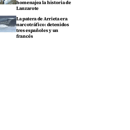
homenajea la historia de
Lanzarote
La patera de Arrieta era
narcotráfico: detenidos
tres españoles y un
francés