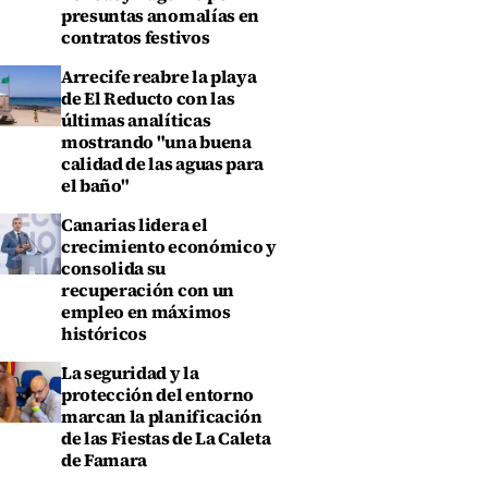
presuntas anomalías en
contratos festivos
Arrecife reabre la playa
de El Reducto con las
últimas analíticas
mostrando "una buena
calidad de las aguas para
el baño"
Canarias lidera el
crecimiento económico y
consolida su
recuperación con un
empleo en máximos
históricos
La seguridad y la
protección del entorno
marcan la planificación
de las Fiestas de La Caleta
de Famara