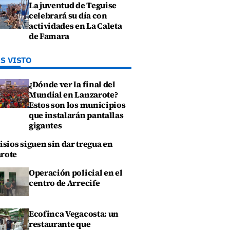
La juventud de Teguise
celebrará su día con
actividades en La Caleta
de Famara
S VISTO
¿Dónde ver la final del
Mundial en Lanzarote?
Estos son los municipios
que instalarán pantallas
gigantes
isios siguen sin dar tregua en
rote
Operación policial en el
centro de Arrecife
Ecofinca Vegacosta: un
restaurante que