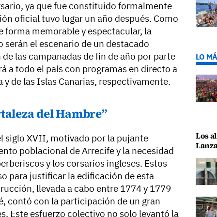
rsario, ya que fue constituido formalmente
ón oficial tuvo lugar un año después. Como
 de forma memorable y espectacular, la
no serán el escenario de un destacado
n de las campanadas de fin de año por parte
LO MÁ
á a todo el país con programas en directo a
a y de las Islas Canarias, respectivamente.
rtaleza del Hambre”
Los al
el siglo XVII, motivado por la pujante
Lanza
iento poblacional de Arrecife y la necesidad
erberiscos y los corsarios ingleses. Estos
 para justificar la edificación de esta
trucción, llevada a cabo entre 1774 y 1779
, contó con la participación de un gran
. Este esfuerzo colectivo no solo levantó la