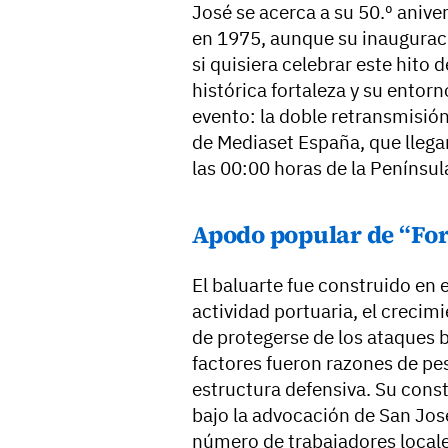
José se acerca a su 50.º anive
en 1975, aunque su inauguraci
si quisiera celebrar este hito
histórica fortaleza y su entor
evento: la doble retransmisió
de Mediaset España, que llegar
las 00:00 horas de la Penínsul
Apodo popular de “Fo
El baluarte fue construido en 
actividad portuaria, el crecim
de protegerse de los ataques b
factores fueron razones de peso
estructura defensiva. Su cons
bajo la advocación de San José
número de trabajadores locales