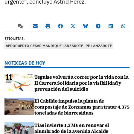
urgente”, concluye Astrid Pérez.
ETIQUETAS:
AEROPUERTO CESAR MANRIQUE LANZAROTE
PP LANZAROTE
NOTICIAS DE HOY
Teguise volverá a correr por la vida con la
II Carrera Solidaria por la visibilidad y
prevención del suicidio
El Cabildo impulsa la planta de
compostaje de Zonzamas para tratar 4.375
toneladas de biorresiduos
Tías invierte 1,3 M€ en renovar el
alumbrado de la avenida Alcalde