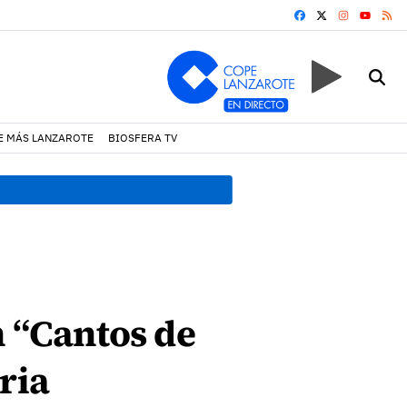
FACEBOOK
X
INSTAGRA
RS
YOUTUB
E MÁS LANZAROTE
BIOSFERA TV
19:07 h.
Un incendio locali
n “Cantos de
ria