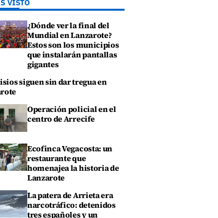
S VISTO
¿Dónde ver la final del
Mundial en Lanzarote?
Estos son los municipios
que instalarán pantallas
gigantes
isios siguen sin dar tregua en
rote
Operación policial en el
centro de Arrecife
Ecofinca Vegacosta: un
restaurante que
homenajea la historia de
Lanzarote
La patera de Arrieta era
narcotráfico: detenidos
tres españoles y un