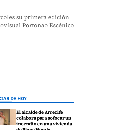
rcoles su primera edición
diovisual Portonao Escénico
CIAS DE HOY
El alcalde de Arrecife
colabora para sofocar un
incendio en una vivienda
de Playa Honda