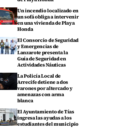
Un incendio localizado en
un sofá obliga a intervenir
en una vivienda de Playa
Honda
El Consorcio de Seguridad
y Emergencias de
Lanzarote presenta la
Guía de Seguridad en
Actividades Náuticas
La Policía Local de
Arrecife detiene a dos
varones por altercado y
amenazas con arma
blanca
El Ayuntamiento de Tías
ingresa las ayudas a los
estudiantes del municipio