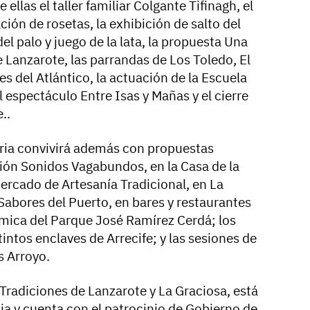
e ellas el taller familiar Colgante Tifinagh, el
ación de rosetas, la exhibición de salto del
del palo y juego de la lata, la propuesta Una
e Lanzarote, las parrandas de Los Toledo, El
s del Atlántico, la actuación de la Escuela
l espectáculo Entre Isas y Mañas y el cierre
..
feria convivirá además con propuestas
ón Sonidos Vagabundos, en la Casa de la
Mercado de Artesanía Tradicional, en La
Sabores del Puerto, en bares y restaurantes
mica del Parque José Ramírez Cerdá; los
intos enclaves de Arrecife; y las sesiones de
s Arroyo.
s Tradiciones de Lanzarote y La Graciosa, está
a y cuenta con el patrocinio de Gobierno de