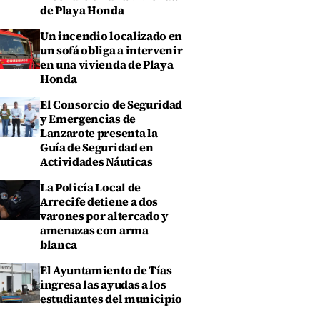
de Playa Honda
Un incendio localizado en
un sofá obliga a intervenir
en una vivienda de Playa
Honda
El Consorcio de Seguridad
y Emergencias de
Lanzarote presenta la
Guía de Seguridad en
Actividades Náuticas
La Policía Local de
Arrecife detiene a dos
varones por altercado y
amenazas con arma
blanca
El Ayuntamiento de Tías
ingresa las ayudas a los
estudiantes del municipio