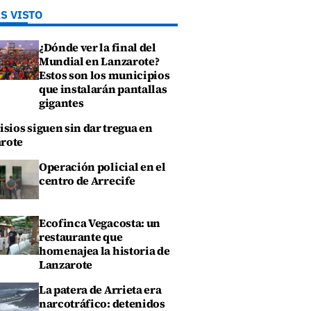
S VISTO
¿Dónde ver la final del
Mundial en Lanzarote?
Estos son los municipios
que instalarán pantallas
gigantes
isios siguen sin dar tregua en
rote
Operación policial en el
centro de Arrecife
Ecofinca Vegacosta: un
restaurante que
homenajea la historia de
Lanzarote
La patera de Arrieta era
narcotráfico: detenidos