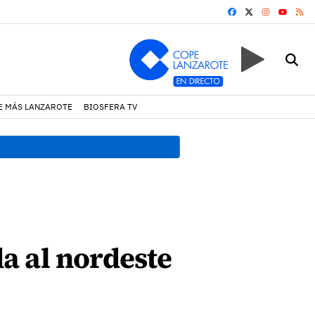
FACEBOOK
X
INSTAGRA
RS
YOUTUB
E MÁS LANZAROTE
BIOSFERA TV
19:07 h.
Un incendio locali
a al nordeste