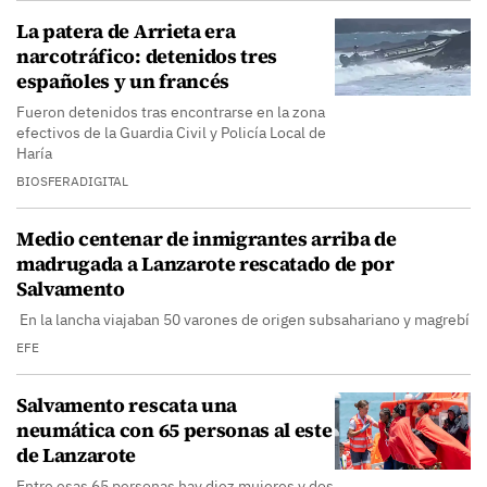
La patera de Arrieta era
narcotráfico: detenidos tres
españoles y un francés
Fueron detenidos tras encontrarse en la zona
efectivos de la Guardia Civil y Policía Local de
Haría
BIOSFERADIGITAL
Medio centenar de inmigrantes arriba de
madrugada a Lanzarote rescatado de por
Salvamento
En la lancha viajaban 50 varones de origen subsahariano y magrebí
EFE
Salvamento rescata una
neumática con 65 personas al este
de Lanzarote
Entre esas 65 personas hay diez mujeres y dos