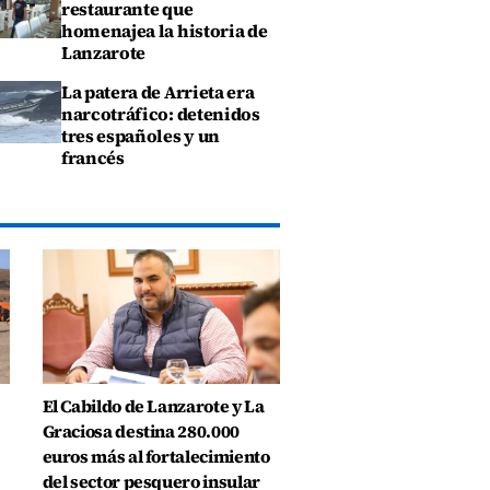
restaurante que
homenajea la historia de
Lanzarote
La patera de Arrieta era
narcotráfico: detenidos
tres españoles y un
francés
El Cabildo de Lanzarote y La
Graciosa destina 280.000
euros más al fortalecimiento
del sector pesquero insular