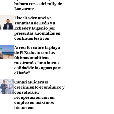
hubara cerca del rally de
Lanzarote
Fiscalía denuncia a
Yonathan de León y a
Echedey Eugenio por
presuntas anomalías en
contratos festivos
Arrecife reabre la playa
de El Reducto con las
últimas analíticas
mostrando "una buena
calidad de las aguas para
el baño"
Canarias lidera el
crecimiento económico y
consolida su
recuperación con un
empleo en máximos
históricos