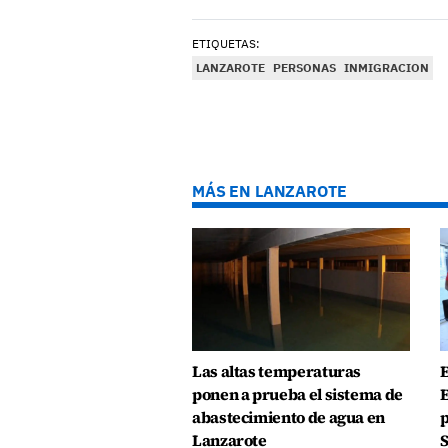
ETIQUETAS:
LANZAROTE
PERSONAS
INMIGRACION
MÁS EN LANZAROTE
Las altas temperaturas
E
ponen a prueba el sistema de
E
abastecimiento de agua en
p
Lanzarote
S