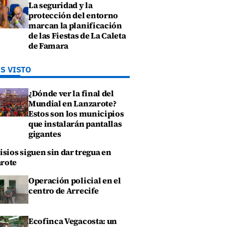
La seguridad y la
protección del entorno
marcan la planificación
de las Fiestas de La Caleta
de Famara
S VISTO
¿Dónde ver la final del
Mundial en Lanzarote?
Estos son los municipios
que instalarán pantallas
gigantes
isios siguen sin dar tregua en
rote
Operación policial en el
centro de Arrecife
Ecofinca Vegacosta: un