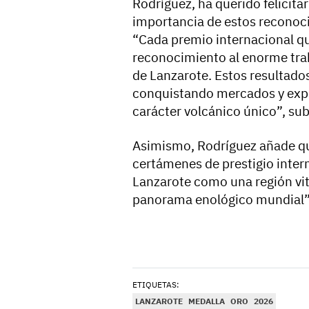
Rodríguez, ha querido felicita
importancia de estos reconocim
“Cada premio internacional q
reconocimiento al enorme trab
de Lanzarote. Estos resultad
conquistando mercados y exper
carácter volcánico único”, sub
Asimismo, Rodríguez añade que
certámenes de prestigio intern
Lanzarote como una región viti
panorama enológico mundial”
ETIQUETAS:
LANZAROTE
MEDALLA
ORO
2026