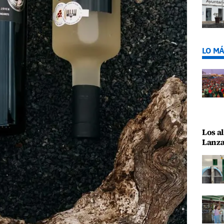
LO MÁ
Los al
Lanza