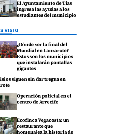
El Ayuntamiento de Tías
ingresa las ayudas a los
estudiantes del municipio
S VISTO
¿Dónde ver la final del
Mundial en Lanzarote?
Estos son los municipios
que instalarán pantallas
gigantes
isios siguen sin dar tregua en
rote
Operación policial en el
centro de Arrecife
Ecofinca Vegacosta: un
restaurante que
homenajea la historia de