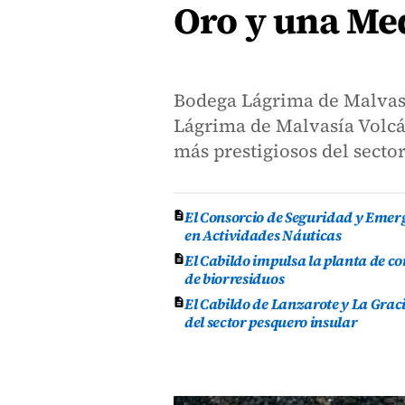
Oro y una Me
Bodega Lágrima de Malvasí
Lágrima de Malvasía Volcá
más prestigiosos del sector
El Consorcio de Seguridad y Emer
en Actividades Náuticas
El Cabildo impulsa la planta de 
de biorresiduos
El Cabildo de Lanzarote y La Grac
del sector pesquero insular