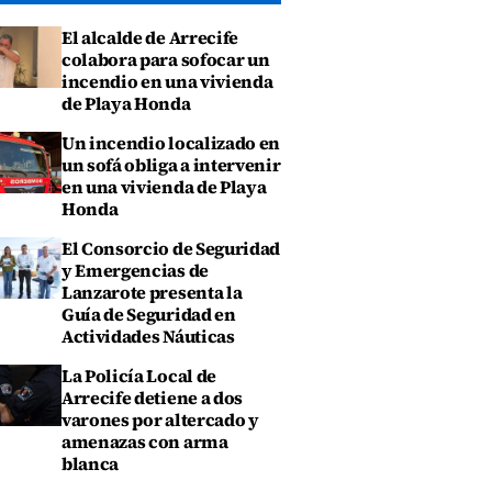
El alcalde de Arrecife
colabora para sofocar un
incendio en una vivienda
de Playa Honda
Un incendio localizado en
un sofá obliga a intervenir
en una vivienda de Playa
Honda
El Consorcio de Seguridad
y Emergencias de
Lanzarote presenta la
Guía de Seguridad en
Actividades Náuticas
La Policía Local de
Arrecife detiene a dos
varones por altercado y
amenazas con arma
blanca