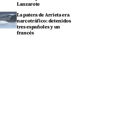
Lanzarote
La patera de Arrieta era
narcotráfico: detenidos
tres españoles y un
francés