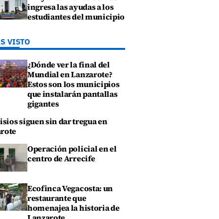
ingresa las ayudas a los
estudiantes del municipio
S VISTO
¿Dónde ver la final del
Mundial en Lanzarote?
Estos son los municipios
que instalarán pantallas
gigantes
isios siguen sin dar tregua en
rote
Operación policial en el
centro de Arrecife
Ecofinca Vegacosta: un
restaurante que
homenajea la historia de
Lanzarote