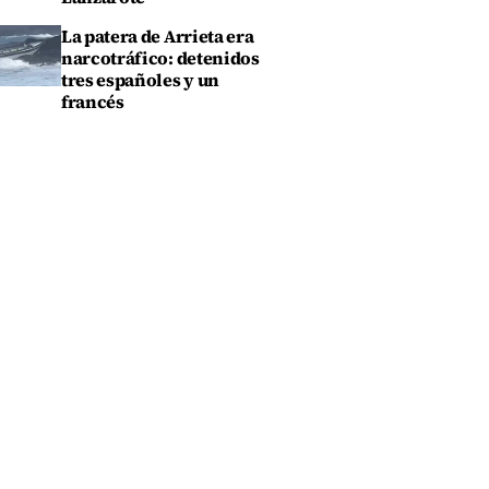
La patera de Arrieta era
narcotráfico: detenidos
tres españoles y un
francés