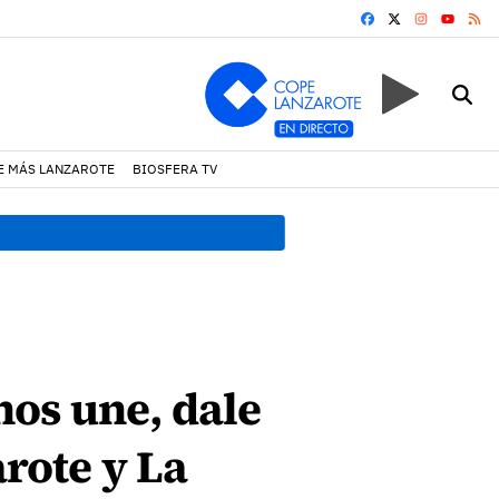
FACEBOOK
X
INSTAGRA
RS
YOUTUB
E MÁS LANZAROTE
BIOSFERA TV
19:07 h.
Un incendio locali
os une, dale
arote y La