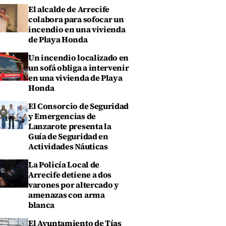
El alcalde de Arrecife
colabora para sofocar un
incendio en una vivienda
de Playa Honda
Un incendio localizado en
un sofá obliga a intervenir
en una vivienda de Playa
Honda
El Consorcio de Seguridad
y Emergencias de
Lanzarote presenta la
Guía de Seguridad en
Actividades Náuticas
La Policía Local de
Arrecife detiene a dos
varones por altercado y
amenazas con arma
blanca
El Ayuntamiento de Tías