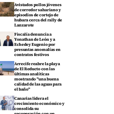
Avistados pollos jóvenes
de corredor sahariano y
episodios de cortejo de
hubara cerca del rally de
Lanzarote
Fiscalía denuncia a
Yonathan de León y a
Echedey Eugenio por
presuntas anomalías en
contratos festivos
Arrecife reabre la playa
de El Reducto con las
últimas analíticas
mostrando "una buena
calidad de las aguas para
el baño"
Canarias lidera el
crecimiento económico y
consolida su
recuperación con un