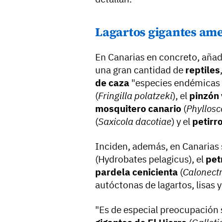
Lagartos gigantes am
En Canarias en concreto, añad
una gran cantidad de
reptiles
de caza
"especies endémicas
(
Fringilla polatzeki
), el
pinzón 
mosquitero canario
(
Phyllosc
(
Saxicola dacotiae
) y el
petirr
Inciden, además, en Canarias
(Hydrobates pelagicus), el
pet
pardela cenicienta
(
Calonectr
autóctonas de lagartos, lisas 
"Es de especial preocupación 