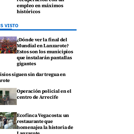
empleo en máximos
históricos
S VISTO
¿Dónde ver la final del
Mundial en Lanzarote?
Estos son los municipios
que instalarán pantallas
gigantes
isios siguen sin dar tregua en
rote
Operación policial en el
centro de Arrecife
Ecofinca Vegacosta: un
restaurante que
homenajea la historia de
Lanzarote