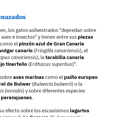
enazados
en, los gatos asilvestrados "depredan sobre
, aves e insectos" y tienen entre sus
piezas
 como el
pinzón azul de Gran Canaria
vulgar canario
(
Fringilla canariensis
), el
opus canariensis)
, la
tarabilla canaria
ojo tinerfeño
(
Erithacus superbus
)".
 sobre
aves marinas
como el
paíño europeo
rel de Bulwer
(
Bulweria bulwerii
) o la
is borealis
) y sobre diferentes especies
y
perenquenes
.
su efecto sobre los escasísimos
lagartos