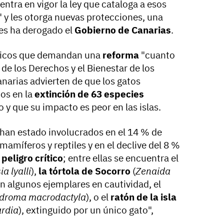
entra en vigor la ley que cataloga a esos
y les otorga nuevas protecciones, una
es ha derogado el
Gobierno de Canarias
.
tíficos que demandan una
reforma
"cuanto
 de los Derechos y el Bienestar de los
arias advierten de que los gatos
dos en la
extinción de 63 especies
y que su impacto es peor en las islas.
 han estado involucrados en el 14 % de
mamíferos y reptiles y en el declive del 8 %
n
peligro crítico
; entre ellas se encuentra el
ia lyalli
),
la tórtola de Socorro
(
Zenaida
an algunos ejemplares en cautividad, el
droma macrodactyla
), o el
ratón de la isla
rdia
), extinguido por un único gato",