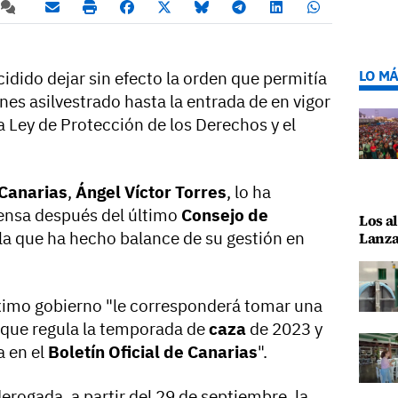
LO MÁ
idido dejar sin efecto la orden que permitía
ones asilvestrado hasta la entrada de en vigor
a Ley de Protección de los Derechos y el
Canarias
,
Ángel Víctor Torres
, lo ha
ensa después del último
Consejo de
Los al
n la que ha hecho balance de su gestión en
Lanza
óximo gobierno "le corresponderá tomar una
 que regula la temporada de
caza
de 2023 y
a en el
Boletín Oficial de Canarias
".
rogada, a partir del 29 de septiembre, la