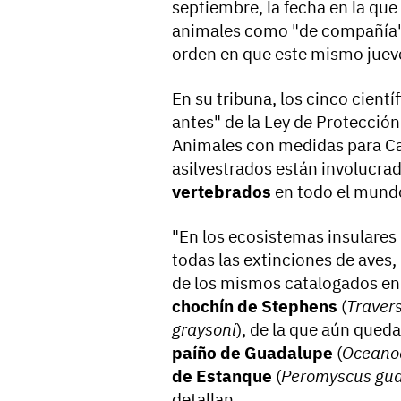
septiembre, la fecha en la que 
animales como "de compañía" 
orden en que este mismo juev
En su tribuna, los cinco cien
antes" de la Ley de Protección
Animales con medidas para Can
asilvestrados están involucra
vertebrados
en todo el mundo 
"En los ecosistemas insulares
todas las extinciones de aves, 
de los mismos catalogados e
chochín de Stephens
(
Travers
graysoni
), de la que aún qued
paíño de Guadalupe
(
Oceano
de Estanque
(
Peromyscus gua
detallan.