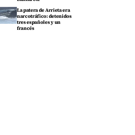
La patera de Arrieta era
narcotráfico: detenidos
tres españoles y un
francés