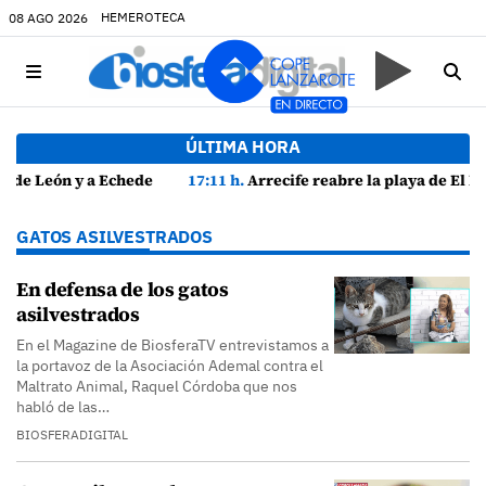
HEMEROTECA
08 AGO 2026
ÚLTIMA HORA
tivos
17:11 h.
Arrecife reabre la playa de El Reducto con las últimas analíticas mostrando "una buena calidad de las aguas para el baño"
GATOS ASILVESTRADOS
En defensa de los gatos
asilvestrados
En el Magazine de BiosferaTV entrevistamos a
la portavoz de la Asociación Ademal contra el
Maltrato Animal, Raquel Córdoba que nos
habló de las…
BIOSFERADIGITAL