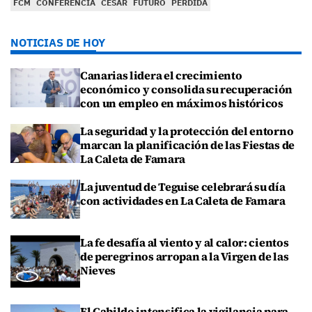
FCM
CONFERENCIA
CESAR
FUTURO
PERDIDA
NOTICIAS DE HOY
Canarias lidera el crecimiento
económico y consolida su recuperación
con un empleo en máximos históricos
La seguridad y la protección del entorno
marcan la planificación de las Fiestas de
La Caleta de Famara
La juventud de Teguise celebrará su día
con actividades en La Caleta de Famara
La fe desafía al viento y al calor: cientos
de peregrinos arropan a la Virgen de las
Nieves
El Cabildo intensifica la vigilancia para