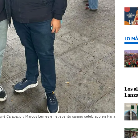
LO MÁ
Los al
Lanza
oné Caraballo y Marcos Lemes en el evento canino celebrado en Haría