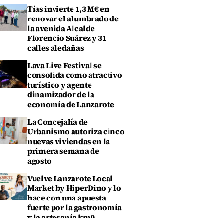
Tías invierte 1,3 M€ en
renovar el alumbrado de
la avenida Alcalde
Florencio Suárez y 31
calles aledañas
Lava Live Festival se
consolida como atractivo
turístico y agente
dinamizador de la
economía de Lanzarote
La Concejalía de
Urbanismo autoriza cinco
nuevas viviendas en la
primera semana de
agosto
Vuelve Lanzarote Local
Market by HiperDino y lo
hace con una apuesta
fuerte por la gastronomía
y la artesanía km0