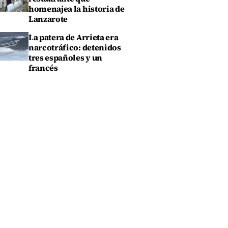
homenajea la historia de
Lanzarote
La patera de Arrieta era
narcotráfico: detenidos
tres españoles y un
francés