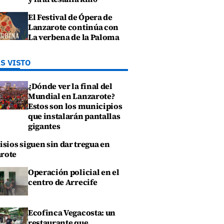
El Festival de Ópera de
Lanzarote continúa con
La verbena de la Paloma
S VISTO
¿Dónde ver la final del
Mundial en Lanzarote?
Estos son los municipios
que instalarán pantallas
gigantes
isios siguen sin dar tregua en
rote
Operación policial en el
centro de Arrecife
Ecofinca Vegacosta: un
restaurante que