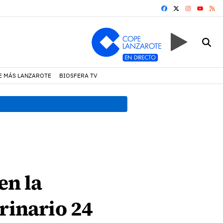
FACEBOOK
X
INSTAGRA
RS
YOUTUB
E MÁS LANZAROTE
BIOSFERA TV
13:20 h.
Lava Live Festival
en la
rinario 24