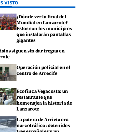
S VISTO
¿Dónde ver la final del
Mundial en Lanzarote?
Estos son los municipios
que instalarán pantallas
gigantes
isios siguen sin dar tregua en
rote
Operación policial en el
centro de Arrecife
Ecofinca Vegacosta: un
restaurante que
homenajea la historia de
Lanzarote
La patera de Arrieta era
narcotráfico: detenidos
tres españoles y un