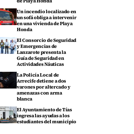
de Playa Honda
Un incendio localizado en
un sofá obliga a intervenir
en una vivienda de Playa
Honda
El Consorcio de Seguridad
y Emergencias de
Lanzarote presenta la
Guía de Seguridad en
Actividades Náuticas
La Policía Local de
Arrecife detiene a dos
varones por altercado y
amenazas con arma
blanca
El Ayuntamiento de Tías
ingresa las ayudas a los
estudiantes del municipio