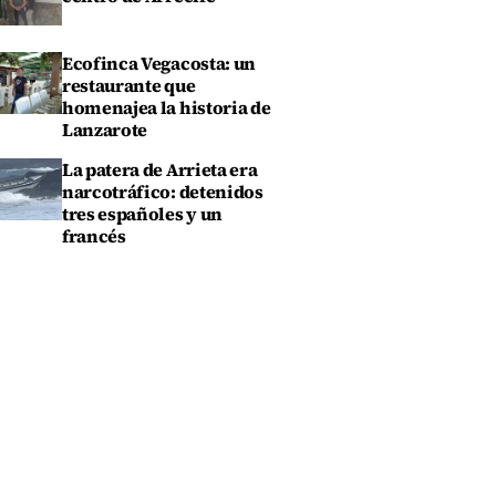
Ecofinca Vegacosta: un
restaurante que
homenajea la historia de
Lanzarote
La patera de Arrieta era
narcotráfico: detenidos
tres españoles y un
francés