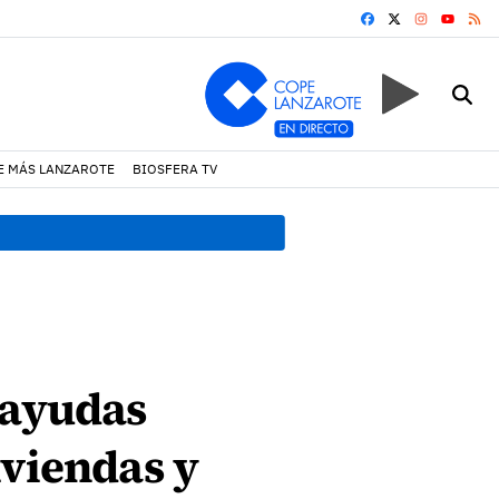
FACEBOOK
X
INSTAGRA
RS
YOUTUB
E MÁS LANZAROTE
BIOSFERA TV
08:49 h.
Avistados pollos j
 ayudas
iviendas y