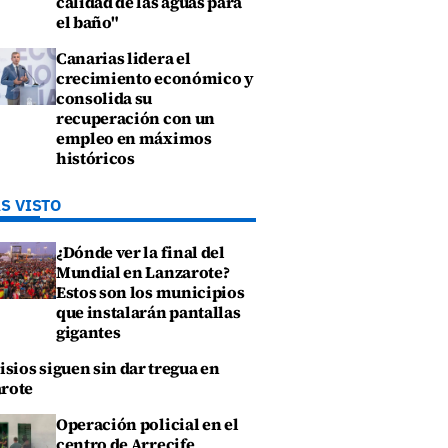
calidad de las aguas para
el baño"
Canarias lidera el
crecimiento económico y
consolida su
recuperación con un
empleo en máximos
históricos
S VISTO
¿Dónde ver la final del
Mundial en Lanzarote?
Estos son los municipios
que instalarán pantallas
gigantes
isios siguen sin dar tregua en
rote
Operación policial en el
centro de Arrecife