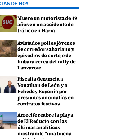
CIAS DE HOY
Muere un motorista de 49
años en un accidente de
tráfico en Haría
Avistados pollos jóvenes
de corredor sahariano y
episodios de cortejo de
hubara cerca del rally de
Lanzarote
Fiscalía denuncia a
Yonathan de León y a
Echedey Eugenio por
presuntas anomalías en
contratos festivos
Arrecife reabre la playa
de El Reducto con las
últimas analíticas
mostrando "una buena