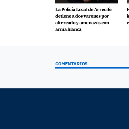
La Policía Local de Arrecife
E
detiene a dos varones por
i
altercado y amenazas con
e
arma blanca
COMENTARIOS