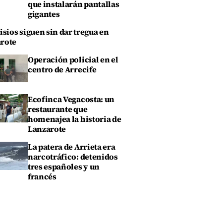
que instalarán pantallas
gigantes
isios siguen sin dar tregua en
rote
Operación policial en el
centro de Arrecife
Ecofinca Vegacosta: un
restaurante que
homenajea la historia de
Lanzarote
La patera de Arrieta era
narcotráfico: detenidos
tres españoles y un
francés