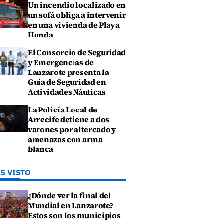
Un incendio localizado en
un sofá obliga a intervenir
en una vivienda de Playa
Honda
El Consorcio de Seguridad
y Emergencias de
Lanzarote presenta la
Guía de Seguridad en
Actividades Náuticas
La Policía Local de
Arrecife detiene a dos
varones por altercado y
amenazas con arma
blanca
S VISTO
¿Dónde ver la final del
Mundial en Lanzarote?
Estos son los municipios