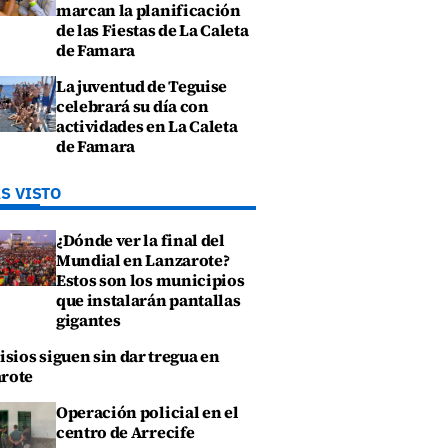
marcan la planificación
de las Fiestas de La Caleta
de Famara
La juventud de Teguise
celebrará su día con
actividades en La Caleta
de Famara
S VISTO
¿Dónde ver la final del
Mundial en Lanzarote?
Estos son los municipios
que instalarán pantallas
gigantes
isios siguen sin dar tregua en
rote
Operación policial en el
centro de Arrecife