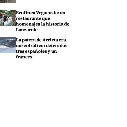
Ecofinca Vegacosta: un
restaurante que
homenajea la historia de
Lanzarote
La patera de Arrieta era
narcotráfico: detenidos
tres españoles y un
francés