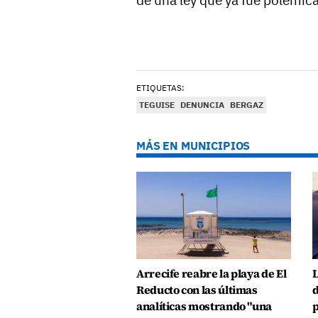
de una ley que ya fue polémic
ETIQUETAS:
TEGUISE
DENUNCIA
BERGAZ
MÁS EN MUNICIPIOS
Arrecife reabre la playa de El
L
Reducto con las últimas
d
analíticas mostrando "una
p